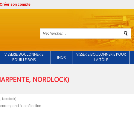
Créer son compte
VISSERIE BOULONNERIE
VISSERIE BOULONNERIE POUR
INOX
POUR LE BOIS
LA TÔLE
CHARPENTE, NORDLOCK)
, Nordlock)
correspond à la sélection.