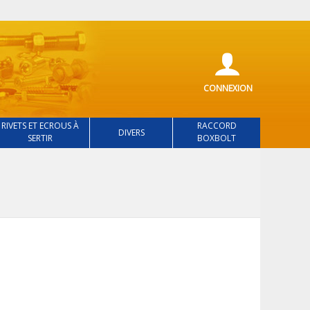
CONNEXION
RIVETS ET ECROUS À
RACCORD
DIVERS
SERTIR
BOXBOLT