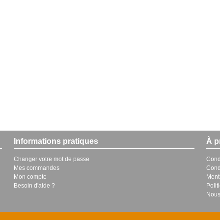
Informations pratiques
À p
Changer votre mot de passe
Cond
Mes commandes
Cond
Mon compte
Ment
Besoin d'aide ?
Polit
Nous