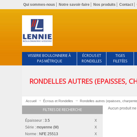
Qui sommes-nous
Notre savoir-faire
Nos produits
Contact
VISSERIE BOULONNERIE À
ÉCROUS ET
TIGES
PAS MÉTRIQUE
RONDELLES
FILETÉES
RONDELLES AUTRES (EPAISSES, 
Accueil
Écrous et Rondelles
Rondelles autres (epaisses, charpente
Aucun produit ne 
FILTRES DE RECHERCHE
Épaisseur
:
3.5
Série
:
moyenne (M)
Norme
:
NFE 25513