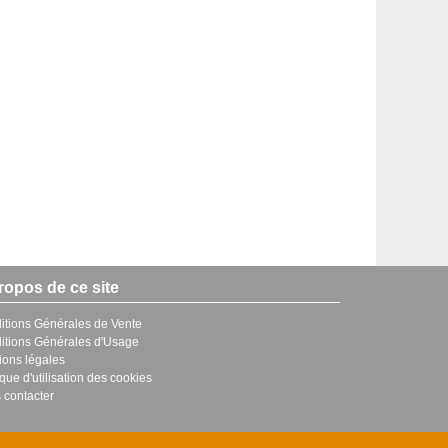
ropos de ce site
itions Générales de Vente
itions Générales d'Usage
ions légales
ique d'utilisation des cookies
 contacter