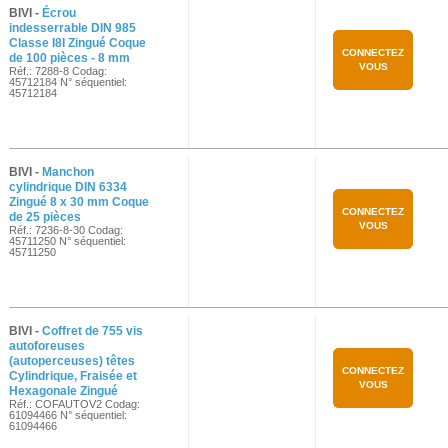
BIVI -
Écrou
indesserrable DIN 985
Classe I8I Zingué Coque
CONNECTEZ
de 100 pièces - 8 mm
VOUS
Réf.: 7288-8 Codag:
45712184 N° séquentiel:
45712184
BIVI -
Manchon
cylindrique DIN 6334
Zingué 8 x 30 mm Coque
CONNECTEZ
de 25 pièces
VOUS
Réf.: 7236-8-30 Codag:
45711250 N° séquentiel:
45711250
BIVI -
Coffret de 755 vis
autoforeuses
(autoperceuses) têtes
CONNECTEZ
Cylindrique, Fraisée et
VOUS
Hexagonale Zingué
Réf.: COFAUTOV2 Codag:
61094466 N° séquentiel:
61094466