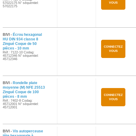
57022175 N° séquentiel:
VOUS
57022175
BIVI -
Écrou hexagonal
HU DIN 934 classe 8
Zingué Coque de 50
CONNECTEZ
pièces - 10 mm
VOUS
Réf.: 7122-10 Codag:
45712346 N° séquentiel:
45712346
BIVI -
Rondelle plate
moyenne (M) NFE 25513
Zingué Coque de 100
CONNECTEZ
pièces - 8 mm
VOUS
Réf.: 7402-8 Codag:
45712001 N° séquentiel:
45712001
BIVI -
Vis autoperceuse
tête hexagonale à