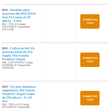
BIVI -
Rondelle plate
moyenne (M) NFE 25514
Inox A2 Coque de 50
CONNECTEZ
pièces - 8 mm
VOUS
Réf.: 7831-8 Codag:
67677498 N° séquentiel:
67677498
BIVI -
Coffret de 845 Vis
panneau particule (Vis
Agglo) Tête Fraisée
CONNECTEZ
Pozidriv® Zingué
VOUS
Réf.: COFVPPPV2 Codag:
61094482 N° séquentiel:
61094482
BIVI -
Vis pour panneaux
agglomérés tête fraisée
Pozidriv® Zingué Coque
CONNECTEZ
de 200 pièces - 4 x 20
VOUS
mm
Réf.: 7532-4-20 Codag:
45711595 N° séquentiel: