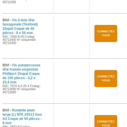
45711595
BIVI -
Vis à bois tête
hexagonale (Tirefond)
Zingué Coque de 40
CONNECTEZ
pièces - 8 x 50 mm
VOUS
Réf.: 7060-8-50 Codag:
45712400 N° séquentiel:
45712400
BIVI -
Vis autoperceuse
tête fraisée empreinte
Phillips® Zingué Coque
CONNECTEZ
de 100 pièces - 4,2 x
VOUS
25,4 mm
Réf.: 7374-4.2-25.4 Codag:
45712680 N° séquentiel:
45712680
BIVI -
Rondelle plate
large (L) NFE 25513 Inox
A2 Coque de 50 pièces -
CONNECTEZ
8 mm
VOUS
Réf.: 7832-8 Codag: