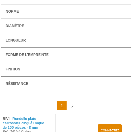
NORME
DIAMÈTRE
LONGUEUR
FORME DE L'EMPREINTE
FINITION
RÉSISTANCE
1
BIVI -
Rondelle plate
carrossier Zingué Coque
de 100 pièces - 8 mm
CONNECTEZ
Réf.: 7415-8 Codag: