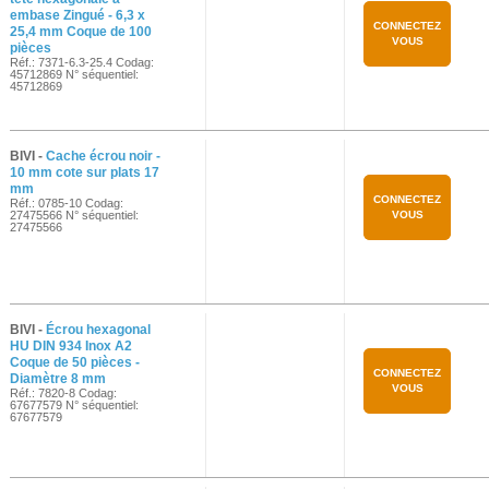
embase Zingué - 6,3 x
CONNECTEZ
25,4 mm Coque de 100
VOUS
pièces
Réf.: 7371-6.3-25.4 Codag:
45712869 N° séquentiel:
45712869
BIVI -
Cache écrou noir -
10 mm cote sur plats 17
mm
CONNECTEZ
Réf.: 0785-10 Codag:
27475566 N° séquentiel:
VOUS
27475566
BIVI -
Écrou hexagonal
HU DIN 934 Inox A2
Coque de 50 pièces -
CONNECTEZ
Diamètre 8 mm
VOUS
Réf.: 7820-8 Codag:
67677579 N° séquentiel:
67677579