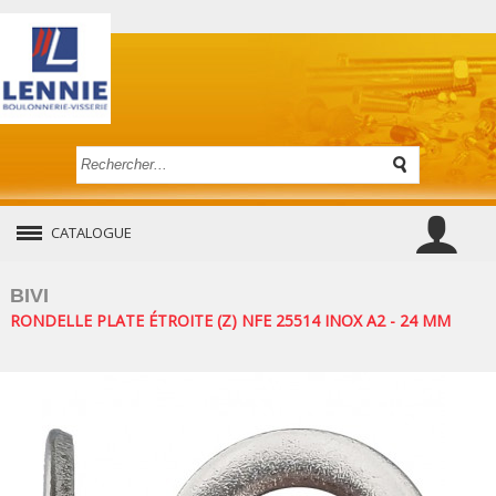
CATALOGUE
BIVI
RONDELLE PLATE ÉTROITE (Z) NFE 25514 INOX A2 - 24 MM