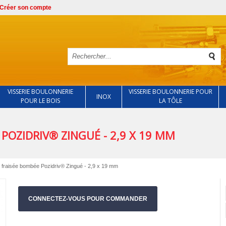
Créer son compte
VISSERIE BOULONNERIE
VISSERIE BOULONNERIE POUR
INOX
POUR LE BOIS
LA TÔLE
 POZIDRIV® ZINGUÉ - 2,9 X 19 MM
te fraisée bombée Pozidriv® Zingué - 2,9 x 19 mm
CONNECTEZ-VOUS POUR COMMANDER