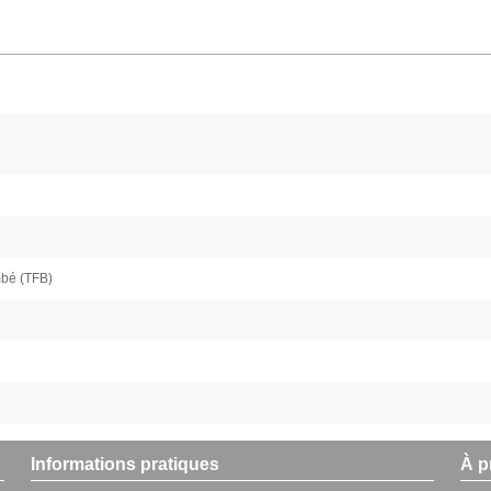
mbé (TFB)
Informations pratiques
À p