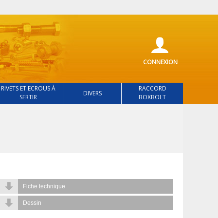
CONNEXION
RIVETS ET ECROUS À
RACCORD
DIVERS
SERTIR
BOXBOLT
Fiche technique
Dessin