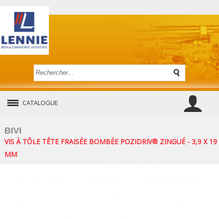
CATALOGUE
BIVI
VIS À TÔLE TÊTE FRAISÉE BOMBÉE POZIDRIV® ZINGUÉ - 3,9 X 19
MM