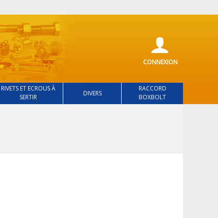
CONNEXION
RIVETS ET ECROUS À
RACCORD
DIVERS
SERTIR
BOXBOLT