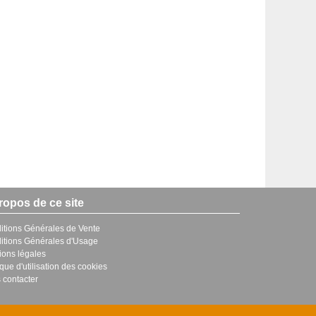
ropos de ce site
itions Générales de Vente
itions Générales d'Usage
ions légales
ique d'utilisation des cookies
 contacter