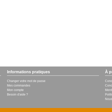
Informations pratiques
À p
Changer votre mot de passe
Cond
Mes commandes
Cond
Mon compte
Ment
Besoin d'aide ?
Polit
Nous