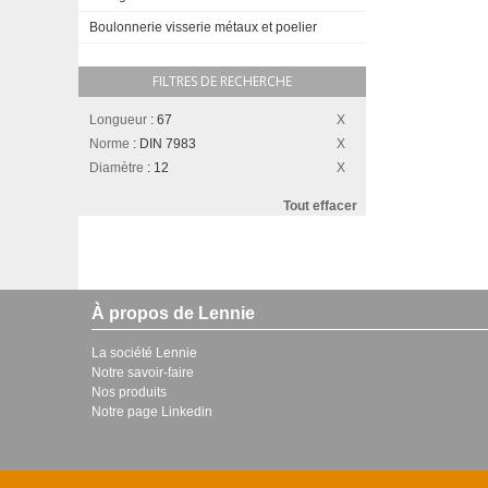
Boulonnerie visserie métaux et poelier
FILTRES DE RECHERCHE
Longueur
:
67
Norme
:
DIN 7983
Diamètre
:
12
Tout effacer
À propos de Lennie
La société Lennie
Notre savoir-faire
Nos produits
Notre page Linkedin