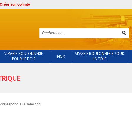
Créer son compte
VISSERIE BOULONNERIE
VISSERIE BOULONNERIE POUR
INOX
POUR LE BOIS
LA TÔLE
TRIQUE
correspond à la sélection.