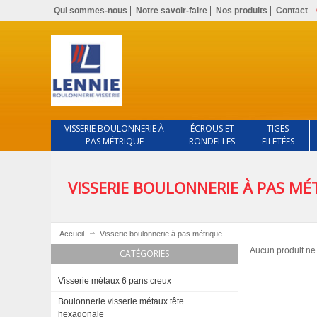
Qui sommes-nous
Notre savoir-faire
Nos produits
Contact
VISSERIE BOULONNERIE À
ÉCROUS ET
TIGES
PAS MÉTRIQUE
RONDELLES
FILETÉES
VISSERIE BOULONNERIE À PAS MÉ
Accueil
Visserie boulonnerie à pas métrique
Aucun produit ne 
CATÉGORIES
Visserie métaux 6 pans creux
Boulonnerie visserie métaux tête
hexagonale